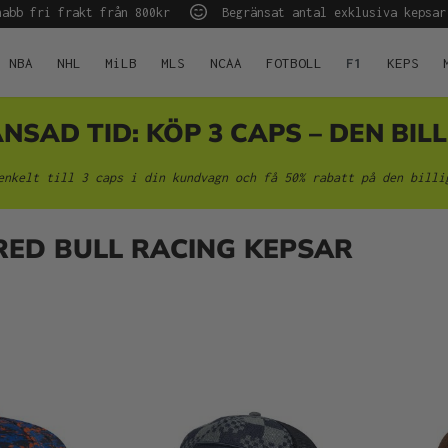
abb fri frakt från 800kr
Begränsat antal exklusiva kepsar
NBA
NHL
MiLB
MLS
NCAA
FOTBOLL
F1
KEPS
AD TID: KÖP 3 CAPS – DEN BILL
enkelt till 3 caps i din kundvagn och få 50% rabatt på den billi
RED BULL RACING KEPSAR