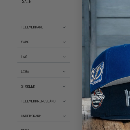
SALE
9FORTY SNAPBAC
469,00 k
SLUTSÅLD
TILLVERKARE
FÄRG
LAG
LIGA
NEW ERA RED BULL RAC
9FORTY A FRAME TRUCKER
STORLEK
419,00 k
TILLVERKNINGSLAND
UNDERSKÄRM