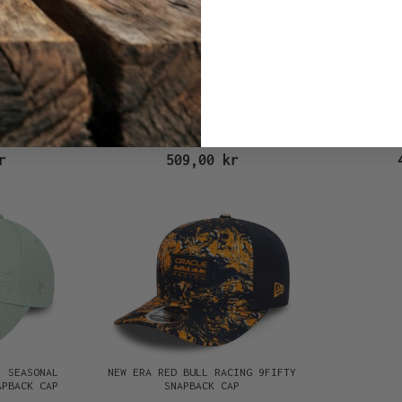
NG ESSENTIAL
NEW ERA RED BULL F1 WASHED BLUE
NEW ERA RE
BACK CAP
EDITION 9SEVENTY SNAPBACK CAP
9FORTY A FRA
r
509,00 kr
1 SEASONAL
NEW ERA RED BULL RACING 9FIFTY
APBACK CAP
SNAPBACK CAP