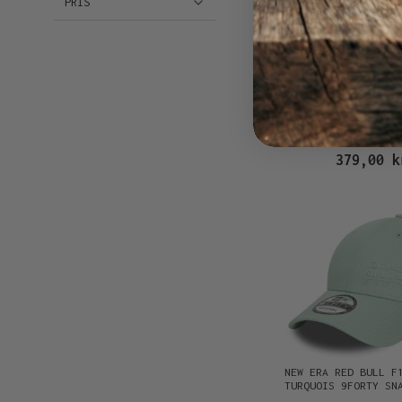
PRIS
NEW ERA RED BULL RACI
BLUE 9FORTY SNAP
379,00 k
NEW ERA RED BULL F
TURQUOIS 9FORTY SN