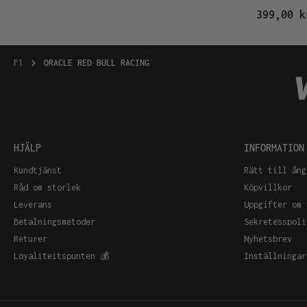
399,00 k
F1
ORACLE RED BULL RACING
HJÄLP
INFORMATION
Kundtjänst
Rätt till ång
Råd om storlek
Köpvillkor
Leverans
Uppgifter om 
Betalningsmetoder
Sekretesspoli
Returer
Nyhetsbrev
Loyaliteitspunten 💰
Inställningar