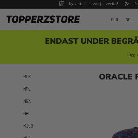
Nya stilar varje vecka!
Sn
 sökning
Hoppa till huvudnavigering
MLB
NFL
ENDAST UNDER BEGRÄNS
Lägg 
ORACLE 
MLB
NFL
NBA
NHL
MiLB