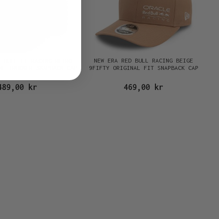
D BULL F1 RACING RETRO
NEW ERA RED BULL RACING BEIGE
ME TRUCKER SNAPBACK CAP
9FIFTY ORIGINAL FIT SNAPBACK CAP
489,00 kr
469,00 kr