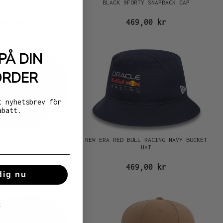
TY STRAPBACK CAP
BLACK 9FORTY SNAPBACK CAP
469,00 kr
469,00 kr
PÅ DIN
ORDER
t nyhetsbrev för
abatt.
ED BULL F1 BLACK GOLD
NEW ERA RED BULL RACING NAVY BUCKET
ITION 9FORTY A FRAME
HAT
SNAPBACK CAP
469,00 kr
469,00 kr
dig nu
k