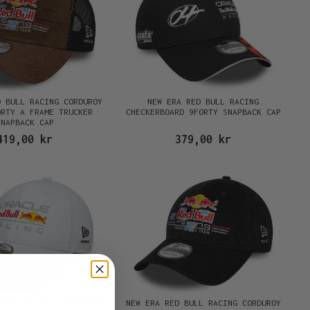
D BULL RACING CORDUROY
NEW ERA RED BULL RACING
ORTY A FRAME TRUCKER
CHECKERBOARD 9FORTY SNAPBACK CAP
SNAPBACK CAP
419,00 kr
379,00 kr
 BULL RACING PURE WHITE
NEW ERA RED BULL RACING CORDUROY