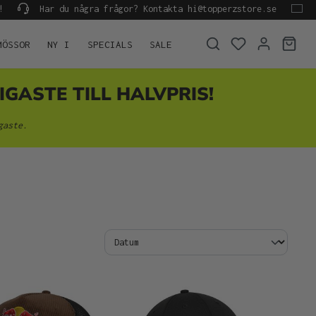
!
Har du några frågor? Kontakta hi@topperzstore.se
MÖSSOR
NY I
SPECIALS
SALE
IGASTE TILL HALVPRIS!
gaste.