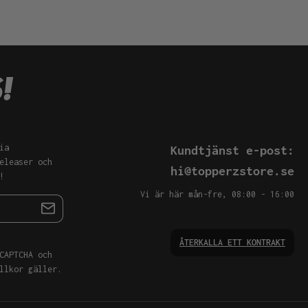
ia
Kundtjänst e-post:
eleaser och
hi@topperzstore.se
!
Vi är här mån-fre, 08:00 - 16:00
ÅTERKALLA ETT KONTRAKT
CAPTCHA och
llkor
gäller.