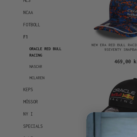
MLS
NCAA
FOTBOLL
F1
NEW ERA RED BULL RACI
ORACLE RED BULL
9SEVENTY SNAPBA
RACING
469,00 k
NASCAR
MCLAREN
KEPS
MÖSSOR
NY I
SPECIALS
NEW ERA RED BULL RA