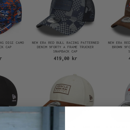
NG DIGI CAMO
NEW ERA RED BULL RACING PATTERNED
NEW ERA RE
CK CAP
DENIM 9FORTY A FRAME TRUCKER
BROWN 9F
SNAPBACK CAP
r
419,00 kr
CING BLACK
NEW ERA RED BULL RACING CHROME TWO
NEW ERA RED