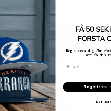
K CAP
TONE 9FORTY STRAPBACK CAP
9FOR
r
469,00 kr
FÅ 50 SEK 
FÖRSTA 
Registrera dig för vår
att få din r
ING SEASONAL
NEW ERA RED BULL RACING TRUCKER
NEW ERA R
 SNAPBACK CAP
PRIME EDITION 9FORTY A FRAME
PRIME ED
SNAPBACK CAP
r
469,00 kr
Registrera 
Nej tac