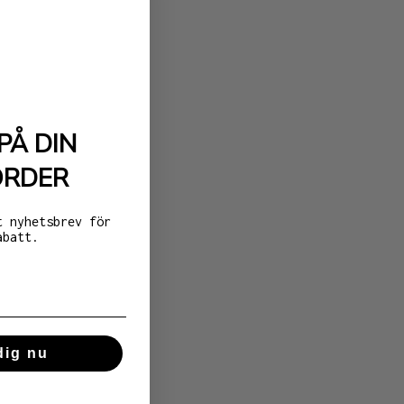
PÅ DIN
ORDER
t nyhetsbrev för
abatt.
dig nu