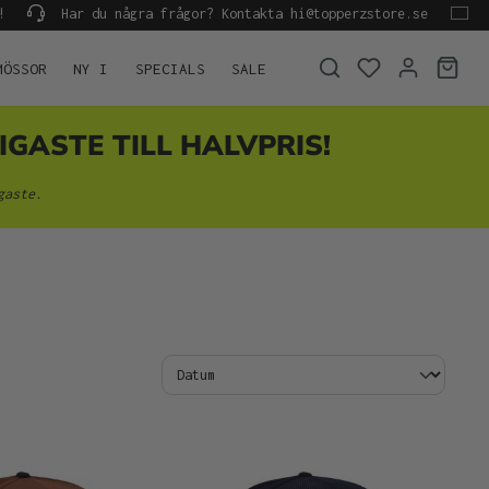
!
Har du några frågor? Kontakta hi@topperzstore.se
MÖSSOR
NY I
SPECIALS
SALE
IGASTE TILL HALVPRIS!
gaste.