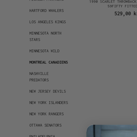
1990 SCARLET THROWBACK
59FIFTY FITTE
HARTFORD WHALERS
529,00 k
LOS ANGELES KINGS
MINNESOTA NORTH
STARS
MINNESOTA WILD
MONTREAL CANADIENS
NASHVILLE
PREDATORS
NEW JERSEY DEVILS
NEW YORK ISLANDERS
NEW YORK RANGERS
OTTAWA SENATORS
PHILADELPHIA