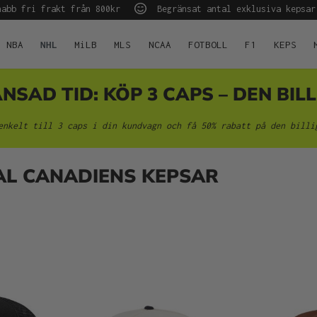
abb fri frakt från 800kr
Begränsat antal exklusiva kepsar
NBA
NHL
MiLB
MLS
NCAA
FOTBOLL
F1
KEPS
AD TID: KÖP 3 CAPS – DEN BILL
enkelt till 3 caps i din kundvagn och få 50% rabatt på den billi
L CANADIENS KEPSAR