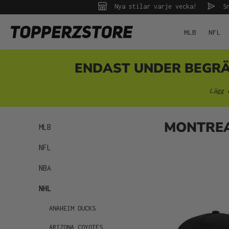
Nya stilar varje vecka!
Sn
 sökning
Hoppa till huvudnavigering
MLB
NFL
ENDAST UNDER BEGRÄNS
Lägg 
MONTREA
MLB
NFL
NBA
NHL
ANAHEIM DUCKS
ARIZONA COYOTES