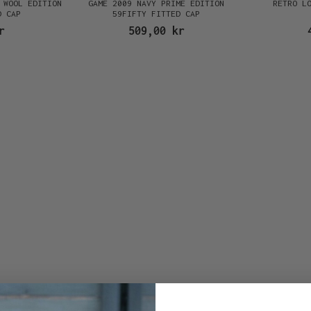
 WOOL EDITION
GAME 2009 NAVY PRIME EDITION
RETRO L
D CAP
59FIFTY FITTED CAP
r
509,00 kr