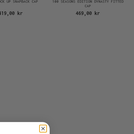
OCK UP SNAPBACK CAP
100 SEASONS EDITION DYNASTY FITTED
CAP
419,00 kr
469,00 kr