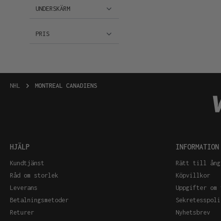
UNDERSKÄRM
PRIS
NHL
MONTREAL CANADIENS
HJÄLP
INFORMATION
Kundtjänst
Rätt till ång
Råd om storlek
Köpvillkor
Leverans
Uppgifter om 
Betalningsmetoder
Sekretesspoli
Returer
Nyhetsbrev