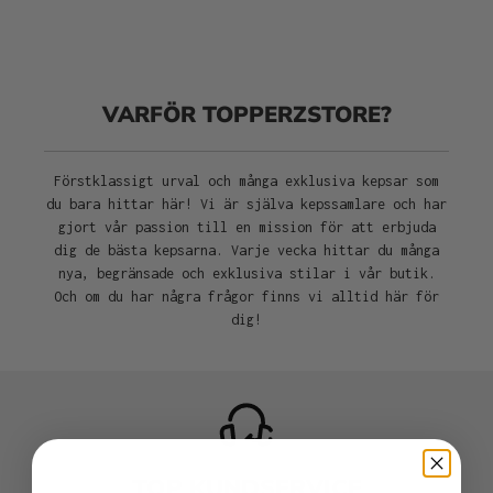
VARFÖR TOPPERZSTORE?
Förstklassigt urval och många exklusiva kepsar som
du bara hittar här! Vi är själva kepssamlare och har
gjort vår passion till en mission för att erbjuda
dig de bästa kepsarna. Varje vecka hittar du många
nya, begränsade och exklusiva stilar i vår butik.
Och om du har några frågor finns vi alltid här för
dig!
TOP KUNDSERVICE