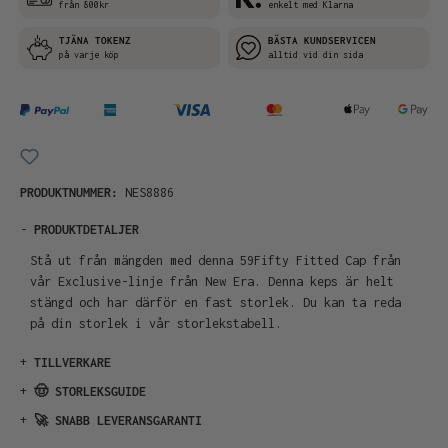
från 800kr
enkelt med Klarna
TJÄNA TOKENZ
BÄSTA KUNDSERVICEN
på varje köp
alltid vid din sida
PRODUKTNUMMER:
NES8886
-
PRODUKTDETALJER
Stå ut från mängden med denna 59Fifty Fitted Cap från
vår Exclusive-linje från New Era. Denna keps är helt
stängd och har därför en fast storlek. Du kan ta reda
på din storlek i vår storlekstabell.
+
TILLVERKARE
+
🤠 STORLEKSGUIDE
+
🚀 SNABB LEVERANSGARANTI