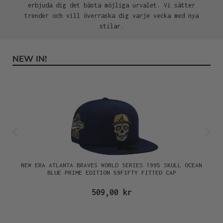
erbjuda dig det bästa möjliga urvalet. Vi sätter
trender och vill överraska dig varje vecka med nya
stilar.
NEW IN!
Hoppa över produktgalleri
NEW ERA ATLANTA BRAVES WORLD SERIES 1995 SKULL OCEAN
BLUE PRIME EDITION 59FIFTY FITTED CAP
509,00 kr