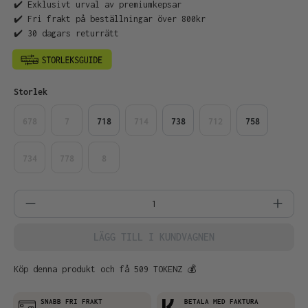
✔️ Exklusivt urval av premiumkepsar
✔️ Fri frakt på beställningar över 800kr
✔️ 30 dagars returrätt
Välj
Storlek
678
7
718
714
738
712
758
734
778
8
Produktkvantitet: Ange önskat belopp el
LÄGG TILL I KUNDVAGNEN
Köp denna produkt och få 509 TOKENZ 💰
SNABB FRI FRAKT
BETALA MED FAKTURA