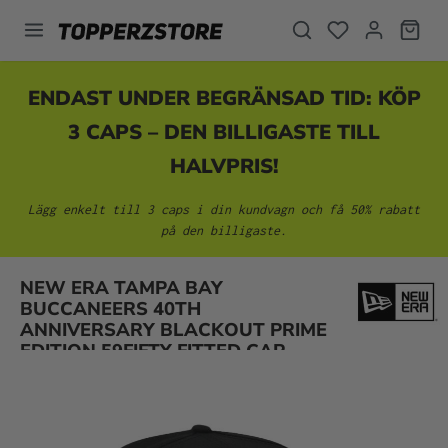
uvudinnehåll
ENDAST UNDER BEGRÄNSAD TID: KÖP
3 CAPS – DEN BILLIGASTE TILL
HALVPRIS!
Lägg enkelt till 3 caps i din kundvagn och få 50% rabatt
på den billigaste.
NEW ERA TAMPA BAY
Hoppa över bildgalleri
BUCCANEERS 40TH
ANNIVERSARY BLACKOUT PRIME
EDITION 59FIFTY FITTED CAP