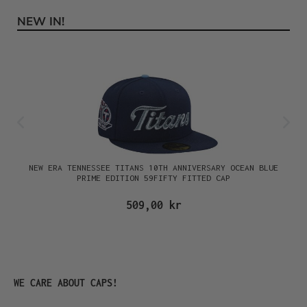
NEW IN!
Hoppa över produktgalleri
NEW ERA TENNESSEE TITANS 10TH ANNIVERSARY OCEAN BLUE
PRIME EDITION 59FIFTY FITTED CAP
509,00 kr
Hoppa över produktgalleri
WE CARE ABOUT CAPS!