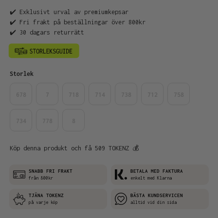
✔️ Exklusivt urval av premiumkepsar
✔️ Fri frakt på beställningar över 800kr
✔️ 30 dagars returrätt
Välj
Storlek
678
7
718
714
738
712
758
734
778
8
Köp denna produkt och få 509 TOKENZ 💰
SNABB FRI FRAKT
BETALA MED FAKTURA
från 800kr
enkelt med Klarna
TJÄNA TOKENZ
BÄSTA KUNDSERVICEN
på varje köp
alltid vid din sida