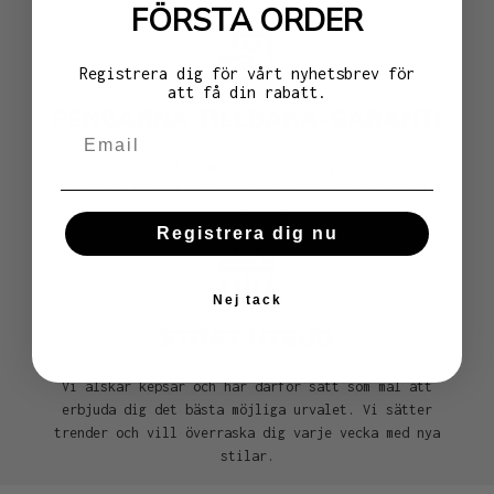
FÖRSTA ORDER
Registrera dig för vårt nyhetsbrev för
att få din rabatt.
PENGARNA TILLBAKA-GARANTI
Är du inte nöjd med din keps? Inga problem.
Returnera den till oss inom 30 dagar så återbetalar
vi dig utan krångel.
Registrera dig nu
Nej tack
STORT UTBUD
Vi älskar kepsar och har därför satt som mål att
erbjuda dig det bästa möjliga urvalet. Vi sätter
trender och vill överraska dig varje vecka med nya
stilar.