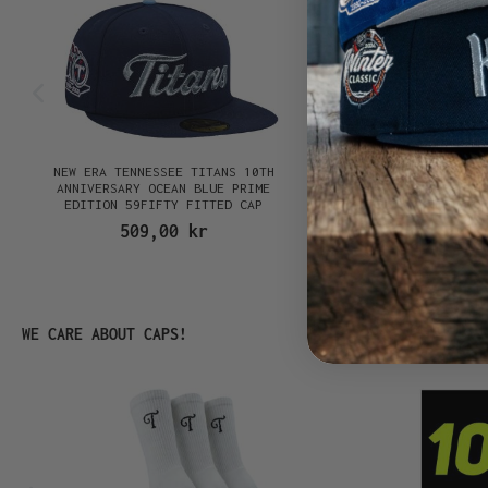
NEW ERA TENNESSEE TITANS 10TH
NEW ERA NEW ENGLAND
N
ANNIVERSARY OCEAN BLUE PRIME
SUPER BOWL XXXVI CHRO
EDITION 59FIFTY FITTED CAP
EDITION 59FIFTY FI
509,00 kr
509,00 k
Hoppa över produktgalleri
WE CARE ABOUT CAPS!