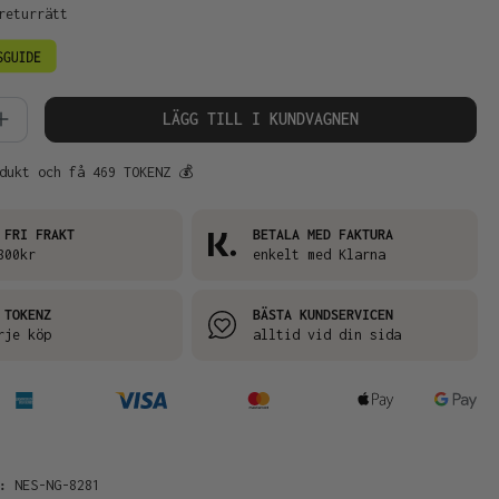
returrätt
kvantitet: Ange önskat belopp eller an
LÄGG TILL I KUNDVAGNEN
dukt och få 469 TOKENZ 💰
 FRI FRAKT
BETALA MED FAKTURA
800kr
enkelt med Klarna
 TOKENZ
BÄSTA KUNDSERVICEN
rje köp
alltid vid din sida
R:
NES-NG-8281