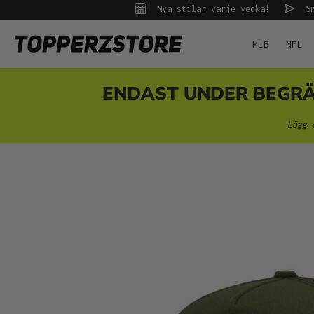
Nya stilar varje vecka!
Sn
 sökning
Hoppa till huvudnavigering
MLB
NFL
ENDAST UNDER BEGRÄNS
Lägg 
Hoppa över bildgalleri