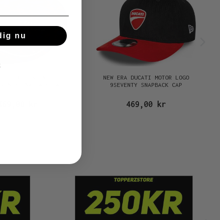
dig nu
k
RED BULL RACING DIGI
NEW ERA DUCATI MOTOR LOGO
EVENTY SNAPBACK CAP
9SEVENTY SNAPBACK CAP
469,00 kr
469,00 kr