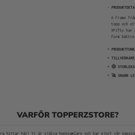
-
PRODUKTDETA
A Frame frå
topp och et
9Fifty har 
form bättre
+
PRODUKTFUNK
+
TILLVERKARE
+
🤠 STORLEKS
+
🚀 SNABB LE
VARFÖR TOPPERZSTORE?
ra hittar här! Vi är själva kepssamlare och har gjort vår passi