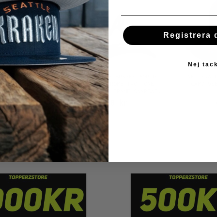
Registrera 
Nej tac
 PATRIOTS
NEW ERA ATLANTA BRAVES WORLD
NEW ERA 
ME TWO TONE
SERIES 1995 CHROME TWO TONE
CAMO 9S
TTED CAP
EDITION 9FIFTY A FRAME SNAPBACK
CAP
r
489,00 kr