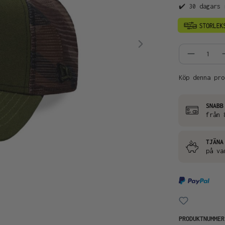
✔️ 30 dagars 
Produkt
Köp denna pro
SNABB
från 
TJÄNA
på va
PRODUKTNUMME