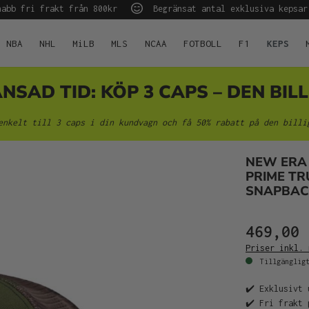
abb fri frakt från 800kr
Begränsat antal exklusiva kepsar
NBA
NHL
MiLB
MLS
NCAA
FOTBOLL
F1
KEPS
AD TID: KÖP 3 CAPS – DEN BILL
enkelt till 3 caps i din kundvagn och få 50% rabatt på den billi
NEW ERA
PRIME TR
SNAPBAC
469,00 
Priser inkl. 
Tillgängligt
✔️ Exklusivt 
✔️ Fri frakt 