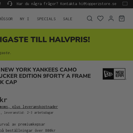
!
Har du några frågor? Kontakta hi@topperzstore.se
MÖSSOR
NY I
SPECIALS
SALE
IGASTE TILL HALVPRIS!
gaste.
 NEW YORK YANKEES CAMO
UCKER EDITION 9FORTY A FRAME
K CAP
kr
moms, plus leveranskostnader
, leveranstid: 2-3 arbetsdagar
urval av premiumkepsar
på beställningar över 800kr