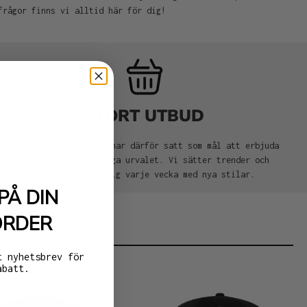
frågor finns vi alltid här för dig!
STORT UTBUD
Vi älskar kepsar och har därför satt som mål att erbjuda
dig det bästa möjliga urvalet. Vi sätter trender och
vill överraska dig varje vecka med nya stilar.
PÅ DIN
ORDER
t nyhetsbrev för
abatt.