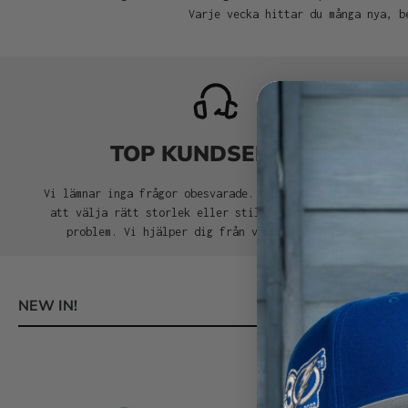
Varje vecka hittar du många nya, b
TOP KUNDSERVICE
Vi lämnar inga frågor obesvarade. Behöver du hjälp med
att välja rätt storlek eller stil för din keps? Inga
problem. Vi hjälper dig från val till leverans.
NEW IN!
Hoppa över produktgalleri