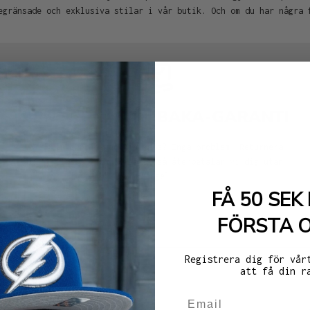
egränsade och exklusiva stilar i vår butik. Och om du har några 
PENGARNA TILLBAKA-GARANTI
Är du inte nöjd med din keps? Inga problem. Returnera
den till oss inom 30 dagar så återbetalar vi dig utan
krångel.
FÅ 50 SEK 
FÖRSTA 
Registrera dig för vår
att få din r