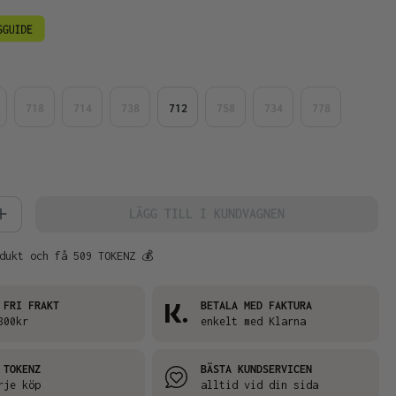
718
714
738
712
758
734
778
kvantitet: Ange önskat belopp eller an
LÄGG TILL I KUNDVAGNEN
dukt och få 509 TOKENZ 💰
 FRI FRAKT
BETALA MED FAKTURA
800kr
enkelt med Klarna
 TOKENZ
BÄSTA KUNDSERVICEN
rje köp
alltid vid din sida