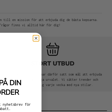
on till en mission för att erbjuda dig de bästa kepsarna.
frågor finns vi alltid här för dig!
STORT UTBUD
Vi älskar kepsar och har därför satt som mål att erbjuda
dig det bästa möjliga urvalet. Vi sätter trender och
PÅ DIN
vill överraska dig varje vecka med nya stilar.
ORDER
t nyhetsbrev för
abatt.