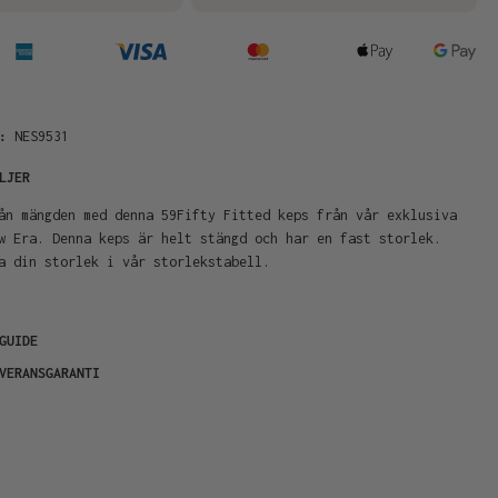
R:
NES9531
LJER
ån mängden med denna 59Fifty Fitted keps från vår exklusiva
w Era. Denna keps är helt stängd och har en fast storlek.
a din storlek i vår storlekstabell.
GUIDE
VERANSGARANTI