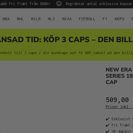
abb fri frakt från 800kr
Begränsat antal exklusiva kepsar
NBA
NHL
MiLB
MLS
NCAA
FOTBOLL
F1
KEPS
AD TID: KÖP 3 CAPS – DEN BILL
enkelt till 3 caps i din kundvagn och få 50% rabatt på den billi
NEW ERA
SERIES 19
CAP
509,00 
Priser inkl. 
✔️ Exklusivt 
✔️ Fri frakt 
✔️ 30 dagars 