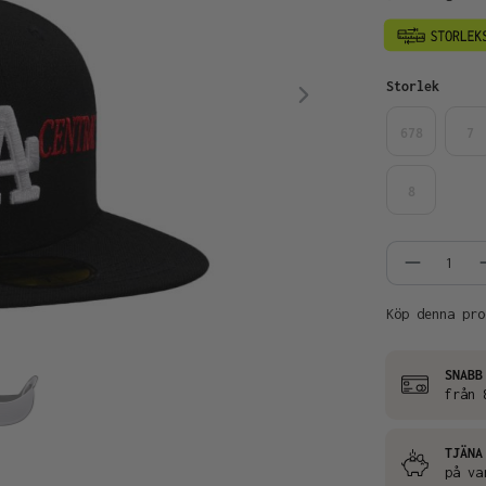
Välj
Storlek
678
7
8
Produkt
Köp denna pro
SNABB
från 
TJÄNA
på va