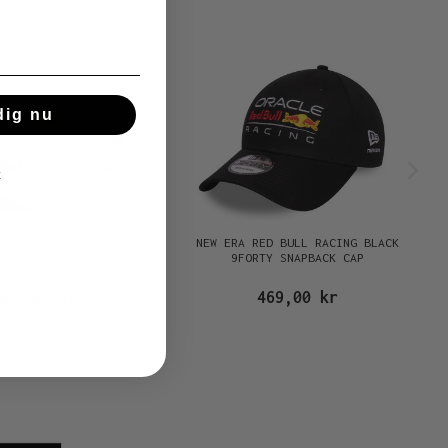
dig nu
k
RED BULL RACING PURE
NEW ERA RED BULL RACING BLACK
FORTY STRAPBACK CAP
9FORTY SNAPBACK CAP
469,00 kr
469,00 kr