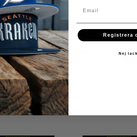
Registrera 
Nej tac
ADRES CITY
NEW ERA RED BULL RACING CHROME
NEW ERA 
E EDITION
TWO TONE 9FORTY STRAPBACK CAP
WHITE 9
 CAP
r
469,00 kr