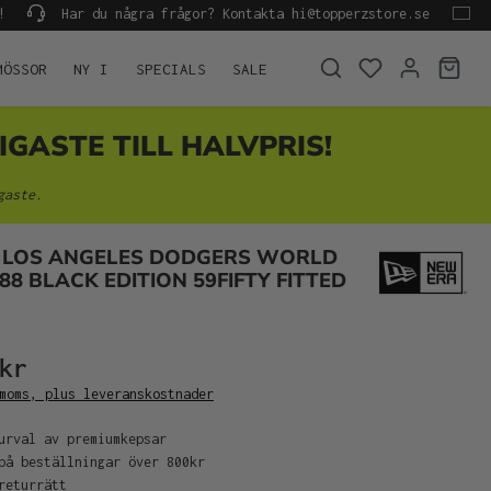
!
Har du några frågor? Kontakta hi@topperzstore.se
MÖSSOR
NY I
SPECIALS
SALE
IGASTE TILL HALVPRIS!
gaste.
 LOS ANGELES DODGERS WORLD
88 BLACK EDITION 59FIFTY FITTED
kr
moms, plus leveranskostnader
urval av premiumkepsar
på beställningar över 800kr
returrätt