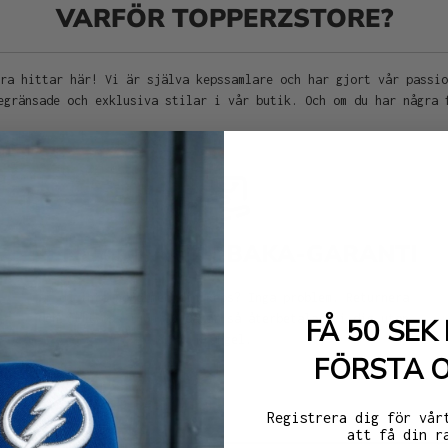
VARFÖR TOPPERZSTORE?
ra hittar här! Vi är själva kepssamlare och har gjort vår passi
egränsade och exklusiva stilar i vår butik. Och om du har några 
PENGARNA TILLBAKA-GARANTI
Är du inte nöjd med din keps? Inga problem. Returnera
den till oss inom 30 dagar så återbetalar vi dig utan
FÅ 50 SEK 
krångel.
FÖRSTA 
Registrera dig för vår
att få din r