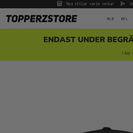
Nya stilar varje vecka!
Sn
 sökning
Hoppa till huvudnavigering
MLB
NFL
ENDAST UNDER BEGRÄNS
Lägg 
Hoppa över bildgalleri