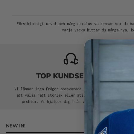
Förstklassigt urval och många exklusiva kepsar som du ba
Varje vecka hittar du många nya, b
TOP KUNDSERVICE
Vi lämnar inga frågor obesvarade. Behöver du hjälp med
att välja rätt storlek eller stil för din keps? Inga
problem. Vi hjälper dig från val till leverans.
NEW IN!