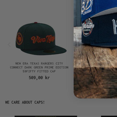
Hoppa över produktgalleri
E
NEW ERA TEXAS RANGERS CITY
NEW ERA SAN DIEGO P
K
CONNECT DARK GREEN PRIME EDITION
CONNECT BLACK PRIM
59FIFTY FITTED CAP
59FIFTY FITTED
509,00 kr
509,00 k
Hoppa över produktgalleri
WE CARE ABOUT CAPS!