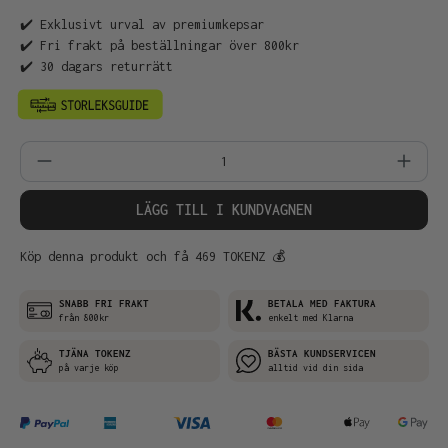
✔️ Exklusivt urval av premiumkepsar
✔️ Fri frakt på beställningar över 800kr
✔️ 30 dagars returrätt
Produktkvantitet: Ange önskat belopp el
LÄGG TILL I KUNDVAGNEN
Köp denna produkt och få 469 TOKENZ 💰
SNABB FRI FRAKT
BETALA MED FAKTURA
från 800kr
enkelt med Klarna
TJÄNA TOKENZ
BÄSTA KUNDSERVICEN
på varje köp
alltid vid din sida