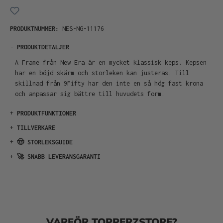
PRODUKTNUMMER:
NES-NG-11176
-
PRODUKTDETALJER
A Frame från New Era är en mycket klassisk keps. Kepsen
har en böjd skärm och storleken kan justeras. Till
skillnad från 9Fifty har den inte en så hög fast krona
och anpassar sig bättre till huvudets form.
+
PRODUKTFUNKTIONER
+
TILLVERKARE
+
🤠 STORLEKSGUIDE
+
🚀 SNABB LEVERANSGARANTI
VARFÖR TOPPERZSTORE?