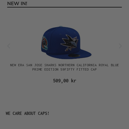
NEW IN!
Hoppa över produktgalleri
NEW ERA SAN JOSE SHARKS NORTHERN CALIFORNIA ROYAL BLUE
PRIME EDITION 59FIFTY FITTED CAP
509,00 kr
Hoppa över produktgalleri
WE CARE ABOUT CAPS!