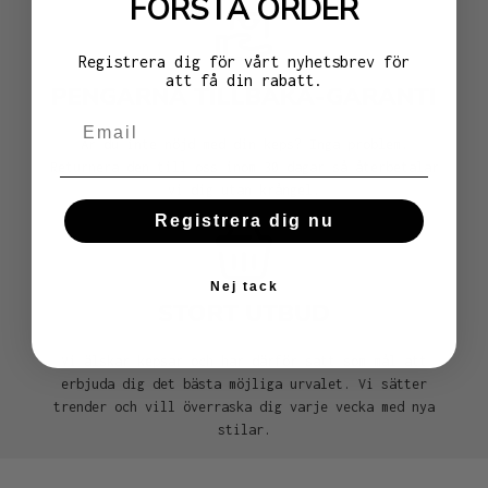
FÖRSTA ORDER
Registrera dig för vårt nyhetsbrev för
att få din rabatt.
PENGARNA TILLBAKA-GARANTI
Är du inte nöjd med din keps? Inga problem.
Returnera den till oss inom 30 dagar så återbetalar
vi dig utan krångel.
Registrera dig nu
Nej tack
STORT UTBUD
Vi älskar kepsar och har därför satt som mål att
erbjuda dig det bästa möjliga urvalet. Vi sätter
trender och vill överraska dig varje vecka med nya
stilar.