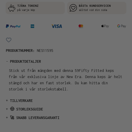
TJÄNA TOKENZ
BÄSTA KUNDSERVICEN
på varje köp
alltid vid din sida
PRODUKTNUMMER:
NES11595
-
PRODUKTDETALJER
Stick ut från mängden med denna 59Fifty Fitted keps
från vår exklusiva linje av New Era. Denna keps är helt
stängd och har en fast storlek. Du kan hitta din
storlek i vår storlekstabell.
+
TILLVERKARE
+
🤠 STORLEKSGUIDE
+
🚀 SNABB LEVERANSGARANTI