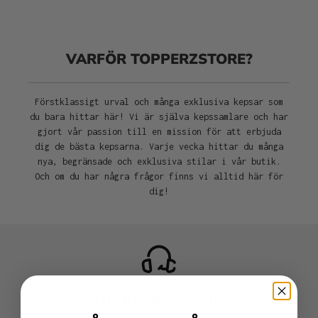
VARFÖR TOPPERZSTORE?
Förstklassigt urval och många exklusiva kepsar som
du bara hittar här! Vi är själva kepssamlare och har
gjort vår passion till en mission för att erbjuda
dig de bästa kepsarna. Varje vecka hittar du många
nya, begränsade och exklusiva stilar i vår butik.
Och om du har några frågor finns vi alltid här för
dig!
TOP KUNDSERVICE