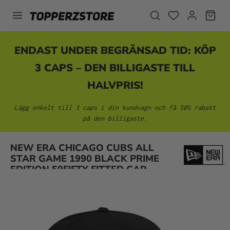
uvudinnehåll
ENDAST UNDER BEGRÄNSAD TID: KÖP
3 CAPS – DEN BILLIGASTE TILL
HALVPRIS!
Lägg enkelt till 3 caps i din kundvagn och få 50% rabatt
på den billigaste.
Hoppa över bildgalleri
NEW ERA CHICAGO CUBS ALL
STAR GAME 1990 BLACK PRIME
EDITION 59FIFTY FITTED CAP