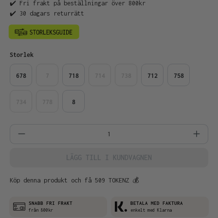
✔️ Fri frakt på beställningar över 800kr
✔️ 30 dagars returrätt
Välj
Storlek
678
7
718
714
738
712
758
734
778
8
Produktkvantitet: Ange önskat belopp el
LÄGG TILL I KUNDVAGNEN
Köp denna produkt och få 509 TOKENZ 💰
SNABB FRI FRAKT
BETALA MED FAKTURA
från 800kr
enkelt med Klarna