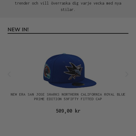
trender och vill överraska dig varje vecka med nya
stilar.
NEW IN!
Hoppa över produktgalleri
NEW ERA SAN JOSE SHARKS NORTHERN CALIFORNIA ROYAL BLUE
PRIME EDITION 59FIFTY FITTED CAP
509,00 kr